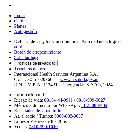
Inicio
Cartilla
Planes
Autogestión
Defensa de las y los Consumidores.
Para reclamos Ingrese
aquí
.
Botón de arrepentimiento
Solicitar baja
Políticas de privacidad
Términos de uso
Internacional Health Services Argentina S.A.
CUIT: 30-61029860-1 -
www.sssalud.gov.ar
R.N.E.M.P. N° 112431 - Emergencias S.A (C), 2024
Información útil
Riesgo de vida:
0810-444-0911
/
0810-999-0027
Médico a domicilio por WhatsApp:
11-2308-8489
Resultados de laboratorio
At. al socio / Turnos:
0800-888-3637
Lunes a Viernes de 8 a 20hs
Ventas:
0810-999-1610