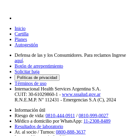
Inicio
Cartilla
Planes
Autogestión
Defensa de las y los Consumidores.
Para reclamos Ingrese
aquí
.
Botón de arrepentimiento
Solicitar baja
Políticas de privacidad
Términos de uso
Internacional Health Services Argentina S.A.
CUIT: 30-61029860-1 -
www.sssalud.gov.ar
R.N.E.M.P. N° 112431 - Emergencias S.A (C), 2024
Información útil
Riesgo de vida:
0810-444-0911
/
0810-999-0027
Médico a domicilio por WhatsApp:
11-2308-8489
Resultados de laboratorio
At. al socio / Turnos:
0800-888-3637