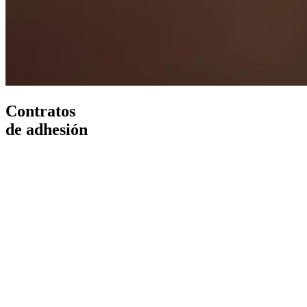
Contratos
de adhesión
ando...